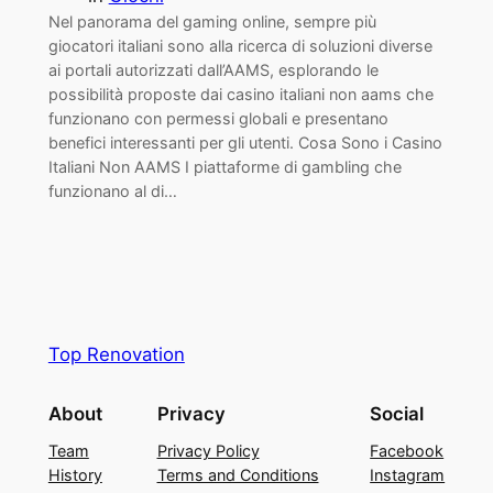
Nel panorama del gaming online, sempre più
giocatori italiani sono alla ricerca di soluzioni diverse
ai portali autorizzati dall’AAMS, esplorando le
possibilità proposte dai casino italiani non aams che
funzionano con permessi globali e presentano
benefici interessanti per gli utenti. Cosa Sono i Casino
Italiani Non AAMS I piattaforme di gambling che
funzionano al di…
Top Renovation
About
Privacy
Social
Team
Privacy Policy
Facebook
History
Terms and Conditions
Instagram